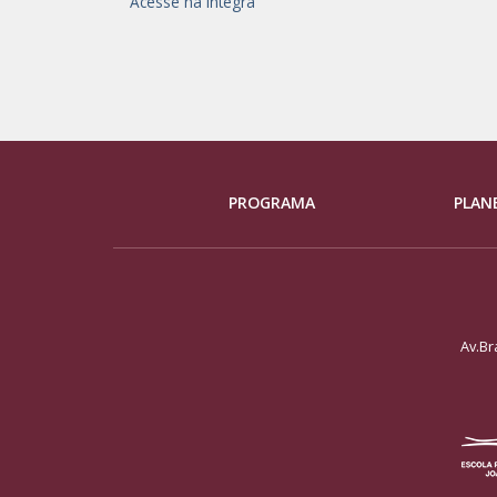
Acesse na íntegra
PROGRAMA
PLAN
Av.Br