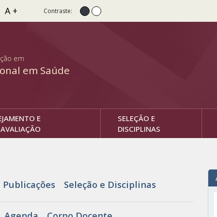
A +
Contraste:
Contraste normal
Alto Contraste
ação em
ional em Saúde
EJAMENTO E
SELEÇÃO E
AVALIAÇÃO
DISCIPLINAS
Publicações
Seleção e Disciplinas
Agenda
Corpo Docente