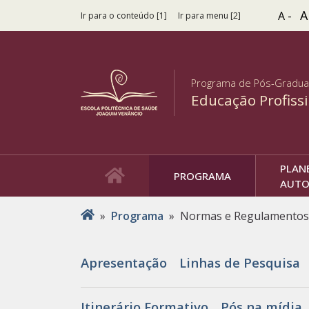
A
A -
Ir para o conteúdo [1]
Ir para menu [2]
Programa de Pós-Gradu
Educação Profiss
PLAN
PROGRAMA
AUTO
Você está aqui
»
Programa
»
Normas e Regulamentos
Apresentação
Linhas de Pesquisa
Itinerário Formativo
Pós na mídia