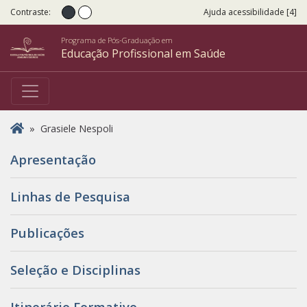
Contraste:
Ajuda acessibilidade [4]
Contraste normal
Alto Contraste
Programa de Pós-Graduação em
Educação Profissional em Saúde
Você está aqui
»
Grasiele Nespoli
Apresentação
Linhas de Pesquisa
Publicações
Seleção e Disciplinas
Itinerário Formativo