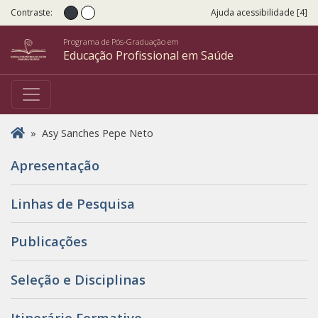
Contraste:
Ajuda acessibilidade [4]
Contraste normal
Alto Contraste
Programa de Pós-Graduação em
Educação Profissional em Saúde
Você está aqui
»
Asy Sanches Pepe Neto​
Apresentação
Linhas de Pesquisa
Publicações
Seleção e Disciplinas
Itinerário Formativo