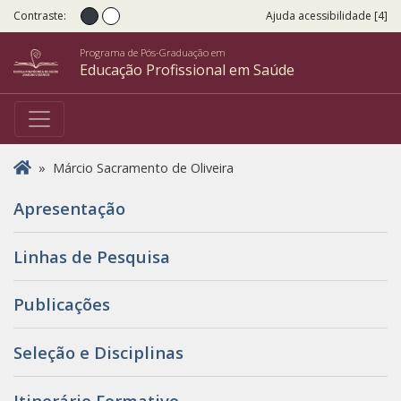
Contraste:
Ajuda acessibilidade [4]
Contraste normal
Alto Contraste
Programa de Pós-Graduação em
Educação Profissional em Saúde
Você está aqui
»
Márcio Sacramento de Oliveira
Apresentação
Linhas de Pesquisa
Publicações
Seleção e Disciplinas
Itinerário Formativo