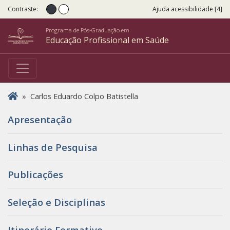
Contraste:
Ajuda acessibilidade [4]
Contraste normal
Alto Contraste
Programa de Pós-Graduação em
Educação Profissional em Saúde
Você está aqui
»
Carlos Eduardo Colpo Batistella
Apresentação
Linhas de Pesquisa
Publicações
Seleção e Disciplinas
Itinerário Formativo