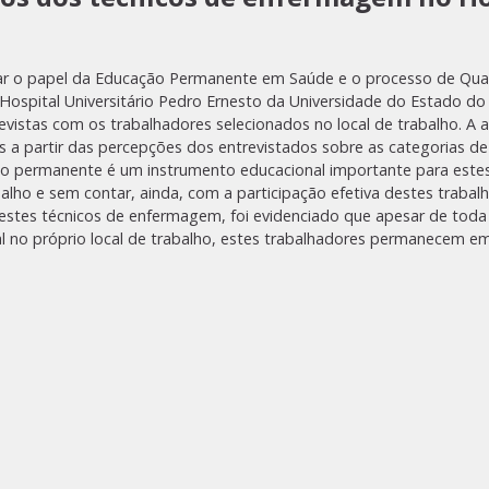
ear o papel da Educação Permanente em Saúde e o processo de Quali
spital Universitário Pedro Ernesto da Universidade do Estado do R
revistas com os trabalhadores selecionados no local de trabalho. A 
as a partir das percepções dos entrevistados sobre as categorias de
ção permanente é um instrumento educacional importante para est
lho e sem contar, ainda, com a participação efetiva destes trabal
 destes técnicos de enfermagem, foi evidenciado que apesar de tod
l no próprio local de trabalho, estes trabalhadores permanecem em