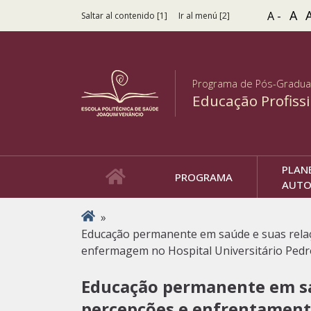
A
A -
Saltar al contenido [1]
Ir al menú [2]
Programa de Pós-Gradu
Educação Profiss
PLAN
PROGRAMA
AUTO
Usted está aquí
»
Educação permanente em saúde e suas relaçõ
enfermagem no Hospital Universitário Pedr
Educação permanente em saú
percepções e enfrentamento