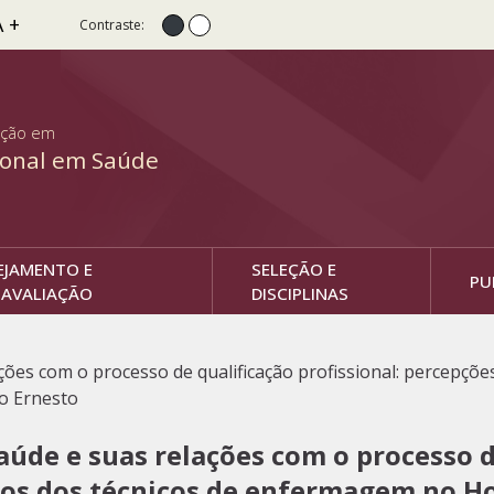
A +
Contraste:
Contraste normal
Alto Contraste
ação em
ional em Saúde
EJAMENTO E
SELEÇÃO E
PU
AVALIAÇÃO
DISCIPLINAS
es com o processo de qualificação profissional: percepçõe
o Ernesto
de e suas relações com o processo de
s dos técnicos de enfermagem no Hos