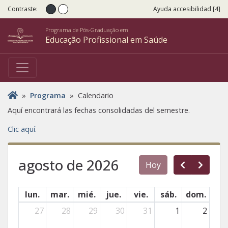
Contraste:
Ayuda accesibilidad [4]
Contraste normal
Alto Contraste
Programa de Pós-Graduação em
Educação Profissional em Saúde
Usted está aquí
»
Programa
»
Calendario
Aquí encontrará las fechas consolidadas del semestre.
Clic aquí.
agosto de 2026
Hoy
lun.
mar.
mié.
jue.
vie.
sáb.
dom.
27
28
29
30
31
1
2