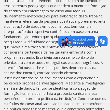
da instituição, o plano/ementa do curso, a fim de identificar
a/as correntes pedagógicas que tendem a orientar a formação
do técnico em enfermagem do curso analisado. O
delineamento metodológico para elaboração deste trabalho
manteve a referência da pesquisa qualitativa, porém mediante
a construção de dados em documentos, bem como a
interpretação do respectivo conteúdo, com base em uma
fundamentação teórica que ajudasse a elucidar o problema
pesquisado. A dificuldade de seguir o caminho metodológico
que previa a realização de entrevistas, levou a orientadora a
considerar a pertinência de realizar uma entrevista com a
própria mestranda. Essa ideia baseou-se no contato da
orientadora com estudos etnográficos e autoetnográficos. A
intenção foi buscar dar vida a questões depreendidas da
análise documental, correlacionando elementos
institucionalizados pelos documentos com a experiência e
percepção próprias da investigadora. Mediante a investigação
e análise de dados, tentou-se identificar a concepção de
formação humana que norteia a proposta curricular e sua
pertinência ao projeto político da instituição. Conclui-se que os
currículos do curso analisado são baseados em competências
e a prática pedagógica mostrou que a concepção norteadora