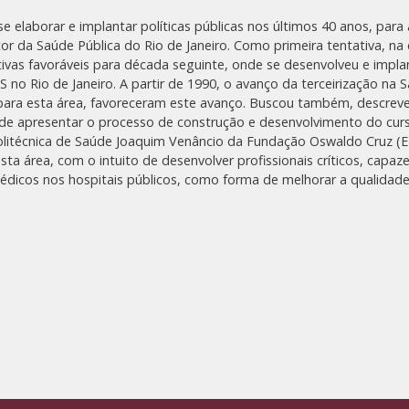
se elaborar e implantar políticas públicas nos últimos 40 anos, pa
da Saúde Pública do Rio de Janeiro. Como primeira tentativa, na 
ctivas favoráveis para década seguinte, onde se desenvolveu e imp
o Rio de Janeiro. A partir de 1990, o avanço da terceirização na 
ais para esta área, favoreceram este avanço. Buscou também, descrev
 apresentar o processo de construção e desenvolvimento do curs
olitécnica de Saúde Joaquim Venâncio da Fundação Oswaldo Cruz 
ta área, com o intuito de desenvolver profissionais críticos, capaz
icos nos hospitais públicos, como forma de melhorar a qualidade