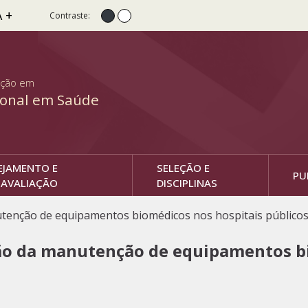
A +
Contraste:
Contraste normal
Alto Contraste
ação em
ional em Saúde
EJAMENTO E
SELEÇÃO E
PU
AVALIAÇÃO
DISCIPLINAS
utenção de equipamentos biomédicos nos hospitais públicos 
tão da manutenção de equipamentos b