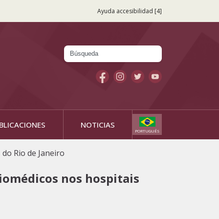
Ayuda accesibilidad [4]
Búsqueda
Formulario
de búsqueda
BLICACIONES
NOTICIAS
PORTUGUÊS
do Rio de Janeiro
iomédicos nos hospitais