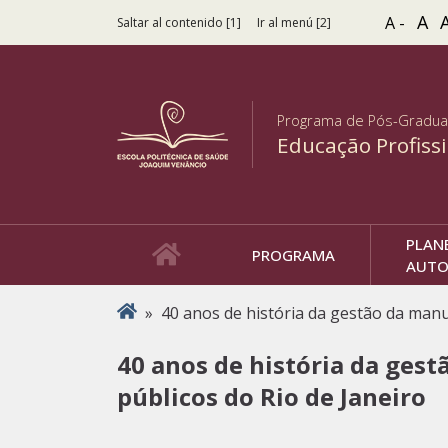
A
A -
Saltar al contenido [1]
Ir al menú [2]
Programa de Pós-Gradu
Educação Profiss
PLAN
PROGRAMA
AUTO
Usted está aquí
»
40 anos de história da gestão da man
40 anos de história da ges
públicos do Rio de Janeiro