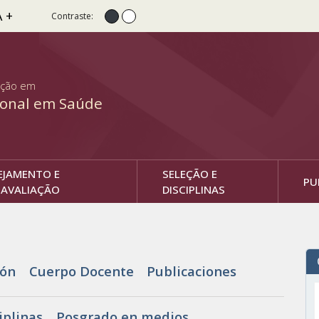
A +
Contraste:
Contraste normal
Alto Contraste
ação em
ional em Saúde
EJAMENTO E
SELEÇÃO E
PU
AVALIAÇÃO
DISCIPLINAS
ión
Cuerpo Docente
Publicaciones
iplinas
Posgrado en medios