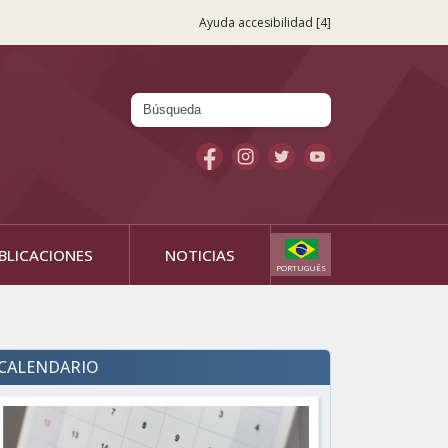
Ayuda accesibilidad [4]
Búsqueda
Formulario
de búsqueda
BLICACIONES
NOTICIAS
PORTUGUÊS
CALENDARIO