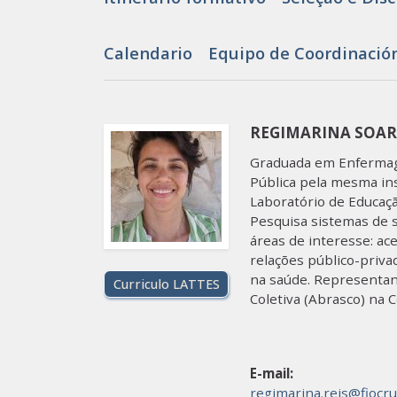
Calendario
Equipo de Coordinació
REGIMARINA SOARE
Graduada em Enfermag
Pública pela mesma in
Laboratório de Educaç
Pesquisa sistemas de s
áreas de interesse: ace
relações público-priva
na saúde. Representant
Curriculo LATTES
Coletiva (Abrasco) na 
E-mail:
regimarina.reis@fiocru