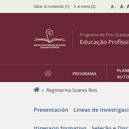
A
A -
Saltar al contenido [1]
Ir al menú [2]
Programa de Pós-Gradu
Educação Profiss
PLAN
PROGRAMA
AUTO
Usted está aquí
»
Regimarina Soares Reis​
Presentación
Líneas de Investigac
Itinerario formativo
Seleção e Disc