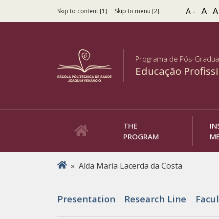
A
A
A -
Skip to content [1]
Skip to menu [2]
Programa de Pós-Gradu
Educação Profiss
THE
IN
PROGRAM
M
You are here
»
Alda Maria Lacerda da Costa
Presentation
Research Line
Facul