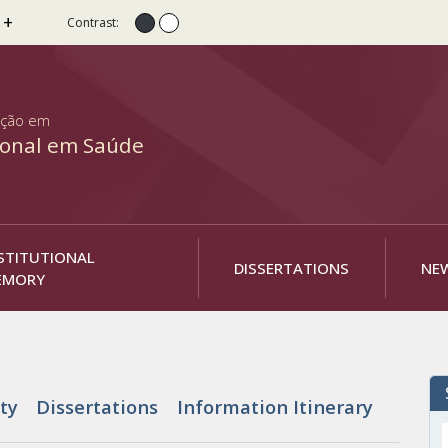
 +
Contrast:
Normal contrast
High contrast
ação em
ional em Saúde
STITUTIONAL
DISSERTATIONS
NE
EMORY
ty
Dissertations
Information Itinerary