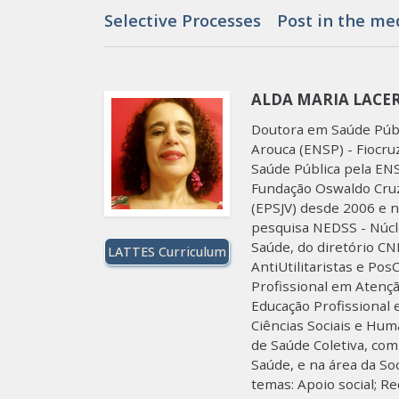
Selective Processes
Post in the me
ALDA MARIA LACE
Doutora em Saúde Públi
Arouca (ENSP) - Fiocr
Saúde Pública pela ENS
Fundação Oswaldo Cruz
(EPSJV) desde 2006 e n
pesquisa NEDSS - Núcl
Saúde, do diretório CN
LATTES Curriculum
AntiUtilitaristas e P
Profissional em Atenç
Educação Profissional
Ciências Sociais e Hu
de Saúde Coletiva, co
Saúde, e na área da So
temas: Apoio social; R