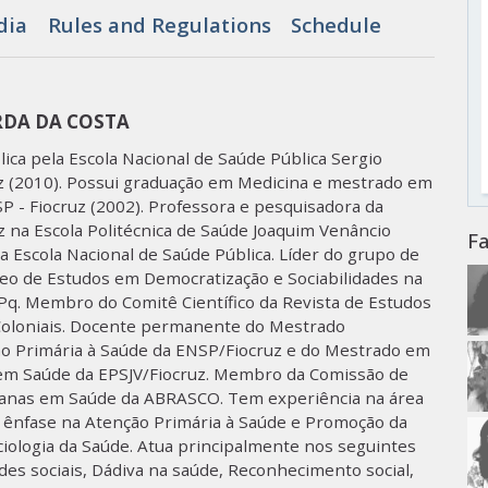
dia
Rules and Regulations
Schedule
RDA DA COSTA
ca pela Escola Nacional de Saúde Pública Sergio
uz (2010). Possui graduação em Medicina e mestrado em
P - Fiocruz (2002). Professora e pesquisadora da
 na Escola Politécnica de Saúde Joaquim Venâncio
Fa
a Escola Nacional de Saúde Pública. Líder do grupo de
eo de Estudos em Democratização e Sociabilidades na
Pq. Membro do Comitê Científico da Revista de Estudos
osColoniais. Docente permanente do Mestrado
ão Primária à Saúde da ENSP/Fiocruz e do Mestrado em
 em Saúde da EPSJV/Fiocruz. Membro da Comissão de
manas em Saúde da ABRASCO. Tem experiência na área
m ênfase na Atenção Primária à Saúde e Promoção da
ciologia da Saúde. Atua principalmente nos seguintes
edes sociais, Dádiva na saúde, Reconhecimento social,