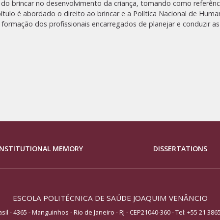
s) do brincar no desenvolvimento da criança, tomando como referênci
ulo é abordado o direito ao brincar e a Política Nacional de Humani
 formação dos profissionais encarregados de planejar e conduzir as
INSTITUTIONAL MEMORY
DISSERTATIONS
ESCOLA POLITÉCNICA DE SAÚDE JOAQUIM VENÂNCIO
asil - 4365 - Manguinhos - Rio de Janeiro - RJ - CEP21040-360
- Tel:
+55 21 386