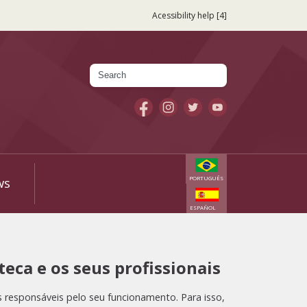
Acessibility help [4]
Search
Search form
PORTUGUÊS
WS
ESPAÑOL
eca e os seus profissionais
s responsáveis pelo seu funcionamento. Para isso,