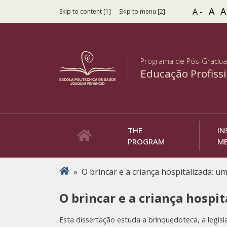
A
A
A -
Skip to content [1]
Skip to menu [2]
Programa de Pós-Gradu
Educação Profiss
THE
IN
PROGRAM
M
You are here
»
O brincar e a criança hospitalizada: u
O brincar e a criança hospi
Esta dissertação estuda a brinquedoteca, a legisl