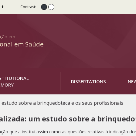
 +
Contrast:
Normal contrast
High contrast
ação em
ional em Saúde
STITUTIONAL
DISSERTATIONS
NE
EMORY
m estudo sobre a brinquedoteca e os seus profissionais
talizada: um estudo sobre a brinquedot
ação que a institui assim como as questões relativas à indicação do